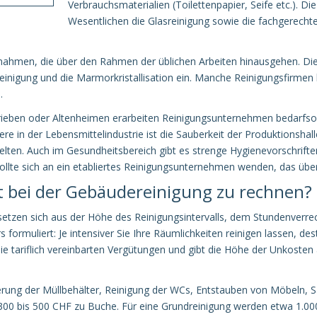
Verbrauchsmaterialien (Toilettenpapier, Seife etc.). D
Wesentlichen die Glasreinigung sowie die fachgerechte
en, die über den Rahmen der üblichen Arbeiten hinausgehen. Dies 
mreinigung und die Marmorkristallisation ein. Manche Reinigungsfirme
.
trieben oder Altenheimen erarbeiten Reinigungsunternehmen bedarfso
re in der Lebensmittelindustrie ist die Sauberkeit der Produktionshal
gelten. Auch im Gesundheitsbereich gibt es strenge Hygienevorschrif
sollte sich an ein etabliertes Reinigungsunternehmen wenden, das über
t bei der Gebäudereinigung zu rechnen?
setzen sich aus der Höhe des Reinigungsintervalls, dem Stundenverre
ormuliert: Je intensiver Sie Ihre Räumlichkeiten reinigen lassen, de
e tariflich vereinbarten Vergütungen und gibt die Höhe der Unkosten 
eerung der Müllbehälter, Reinigung der WCs, Entstauben von Möbeln, S
300 bis 500 CHF zu Buche. Für eine Grundreinigung werden etwa 1.000 