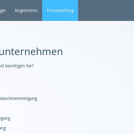
gin
Registrieren
Firmeneintrag
sunternehmen
st benötigen Sie?
/Maschinenreinigung
igung
ung