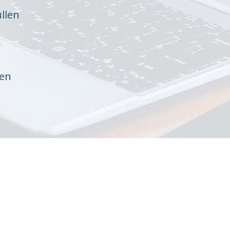
llen
ten