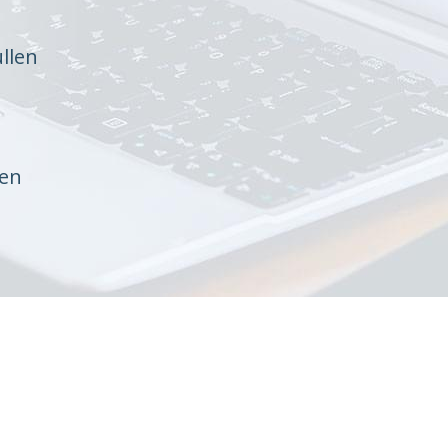
llen
ten