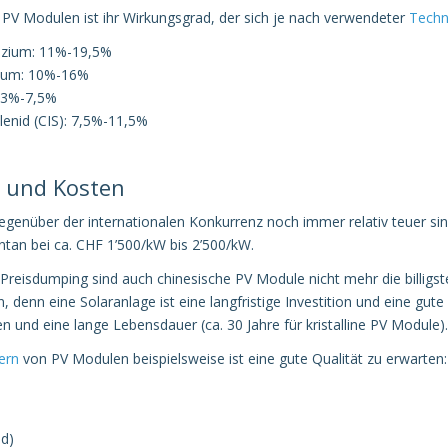
 PV Modulen ist ihr Wirkungsgrad, der sich je nach verwendeter
Techn
lizium: 11%-19,5%
lizium: 10%-16%
: 3%-7,5%
lenid (CIS): 7,5%-11,5%
r und Kosten
enüber der internationalen Konkurrenz noch immer relativ teuer sind,
an bei ca. CHF 1’500/kW bis 2’500/kW.
 Preisdumping sind auch chinesische PV Module nicht mehr die billigst
n, denn eine Solaranlage ist eine langfristige Investition und eine gut
 und eine lange Lebensdauer (ca. 30 Jahre für kristalline PV Module).
ern
von PV Modulen beispielsweise ist eine gute Qualität zu erwarten:
nd)