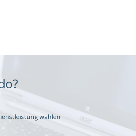
do?
ienstleistung wählen