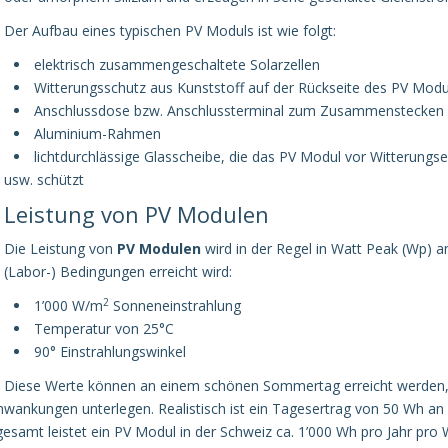
Der Aufbau eines typischen PV Moduls ist wie folgt:
elektrisch zusammengeschaltete Solarzellen
Witterungsschutz aus Kunststoff auf der Rückseite des PV Modu
Anschlussdose bzw. Anschlussterminal zum Zusammenstecken
Aluminium-Rahmen
lichtdurchlässige Glasscheibe, die das PV Modul vor Witterungs
usw. schützt
Leistung von PV Modulen
Die Leistung von
PV Modulen
wird in der Regel in Watt Peak (Wp) a
(Labor-) Bedingungen erreicht wird:
2
1’000 W/m
Sonneneinstrahlung
Temperatur von 25°C
90° Einstrahlungswinkel
Diese Werte können an einem schönen Sommertag erreicht werden, j
hwankungen unterlegen. Realistisch ist ein Tagesertrag von 50 Wh a
mt leistet ein PV Modul in der Schweiz ca. 1’000 Wh pro Jahr pro 