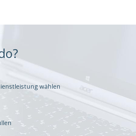
do?
ienstleistung wählen
llen