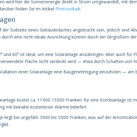
gen
wird hier die Sonnenenergie direkt in Strom umgewandelt, mit dem
rüber finden Sie im Artikel
Photovoltaik
.
lagen
f der Südseite eines Gebäudedaches angebracht sein, jedoch sind Abw
 durch eine nicht ideale Ausrichtung können durch ein Vergrößern der
und 60° ist ideal, um eine Solaranlage anzubringen. Aber auch für Flac
ür verwendete Fläche nicht verdeckt wird — etwa durch Schatten von
nstallation einer Solaranlage eine Baugenehmigung einzuholen — am b
aranlage kostet ca. 11’000-15’000 Franken; für eine Kombianlage ist m
ng mit beinahe kostenloser Wärme beliefert.
e liegt bei ungefähr 3’000 bis 5’000 Franken, was auf der Amortisatio
gibt.