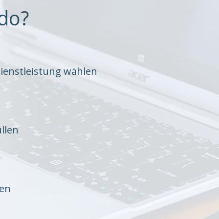
do?
ienstleistung wählen
llen
ten