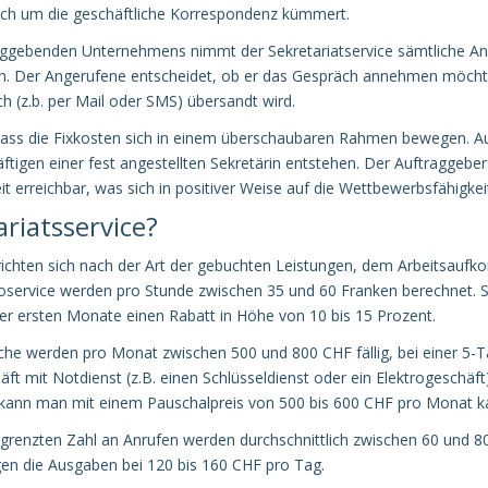
ich um die geschäftliche Korrespondenz kümmert.
raggebenden Unternehmens nimmt der Sekretariatservice sämtliche Anr
. Der Angerufene entscheidet, ob er das Gespräch annehmen möchte 
ch (z.b. per Mail oder SMS) übersandt wird.
l, dass die Fixkosten sich in einem überschaubaren Rahmen bewegen. Au
ftigen einer fest angestellten Sekretärin entstehen. Der Auftraggeber
t erreichbar, was sich in positiver Weise auf die Wettbewerbsfähigkei
riatsservice?
s richten sich nach der Art der gebuchten Leistungen, dem Arbeit
roservice werden pro Stunde zwischen 35 und 60 Franken berechnet. 
er ersten Monate einen Rabatt in Höhe von 10 bis 15 Prozent.
che werden pro Monat zwischen 500 und 800 CHF fällig, bei einer 5-T
t mit Notdienst (z.B. einen Schlüsseldienst oder ein Elektrogeschäft)
kann man mit einem Pauschalpreis von 500 bis 600 CHF pro Monat kal
egrenzten Zahl an Anrufen werden durchschnittlich zwischen 60 und 
egen die Ausgaben bei 120 bis 160 CHF pro Tag.