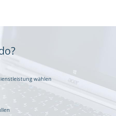
do?
ienstleistung wählen
llen