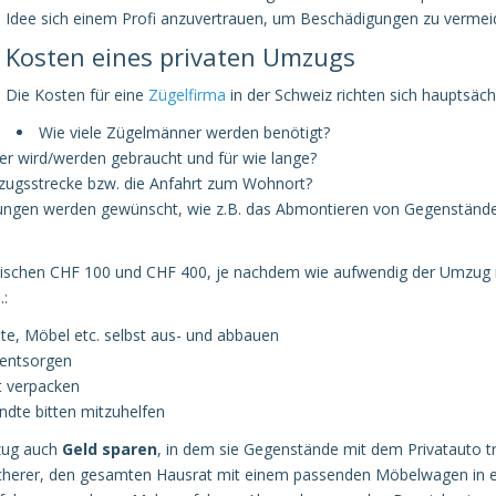
Idee sich einem Profi anzuvertrauen, um Beschädigungen zu vermei
Kosten eines privaten Umzugs
Die Kosten für eine
Zügelfirma
in der Schweiz richten sich hauptsächl
Wie viele Zügelmänner werden benötigt?
er wird/werden gebraucht und für wie lange?
mzugsstrecke bzw. die Anfahrt zum Wohnort?
ungen werden gewünscht, wie z.B. das Abmontieren von Gegenständen
wischen CHF 100 und CHF 400, je nachdem wie aufwendig der Umzug i
.:
e, Möbel etc. selbst aus- und abbauen
t entsorgen
t verpacken
dte bitten mitzuhelfen
mzug auch
Geld sparen
, in dem sie Gegenstände mit dem Privatauto tra
 sicherer, den gesamten Hausrat mit einem passenden Möbelwagen in