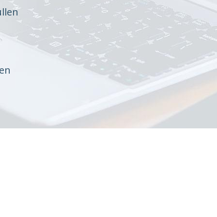
llen
ten