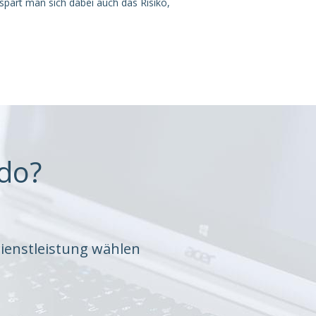
part man sich dabei auch das Risiko,
do?
ienstleistung wählen