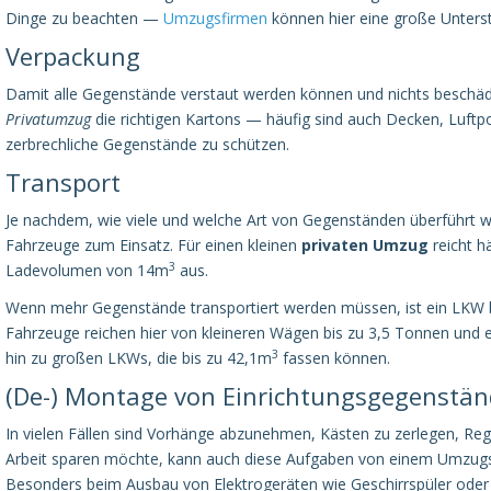
Dinge zu beachten —
Umzugsfirmen
können hier eine große Unters
Verpackung
Damit alle Gegenstände verstaut werden können und nichts beschädi
Privatumzug
die richtigen Kartons — häufig sind auch Decken, Luftpo
zerbrechliche Gegenstände zu schützen.
Transport
Je nachdem, wie viele und welche Art von Gegenständen überführ
Fahrzeuge zum Einsatz. Für einen kleinen
privaten Umzug
reicht h
3
Ladevolumen von 14m
aus.
Wenn mehr Gegenstände transportiert werden müssen, ist ein LKW
Fahrzeuge reichen hier von kleineren Wägen bis zu 3,5 Tonnen un
3
hin zu großen LKWs, die bis zu 42,1m
fassen können.
(De-) Montage von Einrichtungsgegenstä
In vielen Fällen sind Vorhänge abzunehmen, Kästen zu zerlegen, Re
Arbeit sparen möchte, kann auch diese Aufgaben von einem Umzug
Besonders beim Ausbau von Elektrogeräten wie Geschirrspüler oder