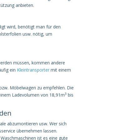
tützung anbieten.
gt wird, benötigt man für den
lsterfolien usw. nötig, um
t werden müssen, kommen andere
äufig ein
Kleintransporter
mit einem
 bzw. Möbelwagen zu empfehlen. Die
3
d einem Ladevolumen von 18,91m
bis
nden
gale abzumontieren usw. Wer sich
sservice übernehmen lassen.
 Waschmaschinen ist es eine gute