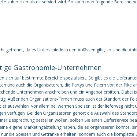
lle zubereiten als es serviert wird. So kann man folgende Bereiche n
cht getrennt, da es Unterschiede in den Anlässen gibt, so sind die An
chtige Gastronomie-Unternehmen
sich auf bestimmte Bereiche spezialisiert. So gibt es die Lieferante
ten und auch die Organisatoren, die Partys und Feiern von der Pike an
prechende Unternehmen anschreiben und ein Angebot erbitten. Dabei 
htig. Außer den Organisations-Firmen muss auch der Standort der Feie
et auswählen. Vor allem bei warmen Speisen ist der lieferweg nicht 
gen verfügen. Bei den Organisatoren gehört die Auswahl des Standor
er Besprechung bestellen wollen, sollten Sie einen Lieferservice beau
ine eigene Marketingabteilung haben, die es organisieren könnte, sin
ht nur die Speisen und Getränke erhalten, sondern auch die komplette 