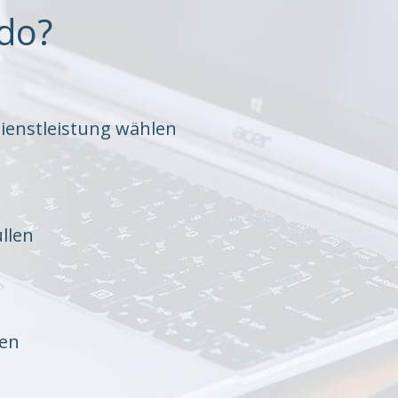
do?
ienstleistung wählen
llen
ten